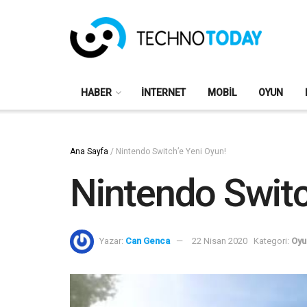
HABER
İNTERNET
MOBIL
OYUN
Ana Sayfa
/
Nintendo Switch’e Yeni Oyun!
Nintendo Switc
Yazar:
Can Genca
22 Nisan 2020
Kategori:
Oyu