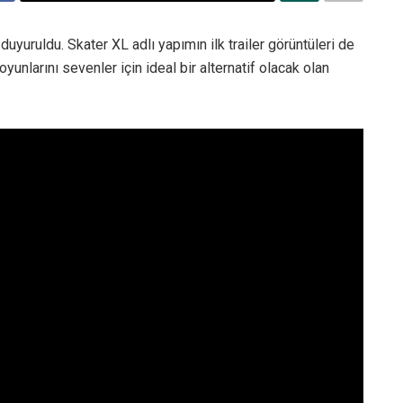
duyuruldu. Skater XL adlı yapımın ilk trailer görüntüleri de
unlarını sevenler için ideal bir alternatif olacak olan