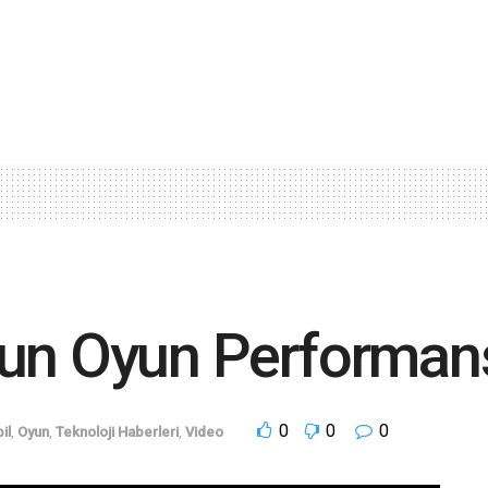
un Oyun Performans
0
0
0
il
,
Oyun
,
Teknoloji Haberleri
,
Video