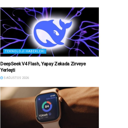
TEKNOLOJI HABERLERI
DeepSeek V4 Flash, Yapay Zekada Zirveye
Yerleşti
5 AĞUSTOS 2026