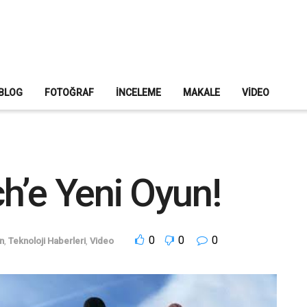
BLOG
FOTOĞRAF
İNCELEME
MAKALE
VIDEO
h’e Yeni Oyun!
0
0
0
n
,
Teknoloji Haberleri
,
Video