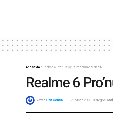
Ana Sayfa
/
Realme 6 Pro’nun Oyun Performansı Nasıl?
Realme 6 Pro’n
Yazar:
Can Genca
22 Nisan 2020
Kategori:
Mob