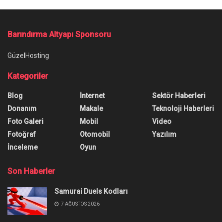
Barındırma Altyapı Sponsoru
GüzelHosting
Kategoriler
Blog
İnternet
Sektör Haberleri
Donanım
Makale
Teknoloji Haberleri
Foto Galeri
Mobil
Video
Fotoğraf
Otomobil
Yazılım
İnceleme
Oyun
Son Haberler
Samurai Duels Kodları
7 AĞUSTOS 2026