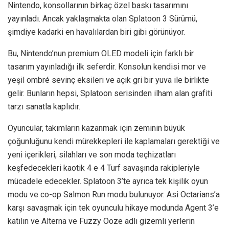
Nintendo, konsollarının birkaç özel baskı tasarımını
yayınladı. Ancak yaklaşmakta olan Splatoon 3 Sürümü,
şimdiye kadarki en havalılardan biri gibi görünüyor.
Bu, Nintendo’nun premium OLED modeli için farklı bir
tasarım yayınladığı ilk seferdir. Konsolun kendisi mor ve
yeşil ombré sevinç eksileri ve açık gri bir yuva ile birlikte
gelir. Bunların hepsi, Splatoon serisinden ilham alan grafiti
tarzı sanatla kaplıdır.
Oyuncular, takımların kazanmak için zeminin büyük
çoğunluğunu kendi mürekkepleri ile kaplamaları gerektiği ve
yeni içerikleri, silahları ve son moda teçhizatları
keşfedecekleri kaotik 4 e 4 Turf savaşında rakipleriyle
mücadele edecekler. Splatoon 3’te ayrıca tek kişilik oyun
modu ve co-op Salmon Run modu bulunuyor. Asi Octarians’a
karşı savaşmak için tek oyunculu hikaye modunda Agent 3’e
katılın ve Alterna ve Fuzzy Ooze adlı gizemli yerlerin