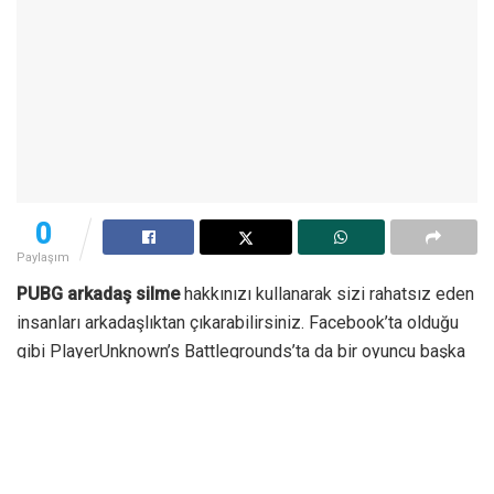
0
Paylaşım
PUBG arkadaş silme
hakkınızı kullanarak sizi rahatsız eden
insanları arkadaşlıktan çıkarabilirsiniz. Facebook’ta olduğu
gibi PlayerUnknown’s Battlegrounds’ta da bir oyuncu başka
bir oyuncuya istek gönderebiliyor. Diğer oyuncu kendisine
gelen isteği eğer kabul ederse iki oyuncu arkadaş olabilir.
Oyun içinde tanımadığınız insanları arkadaş olarak eklemek
ve onlarla sürekli oyuna girmek isteyebilirsiniz. Bu çoğu