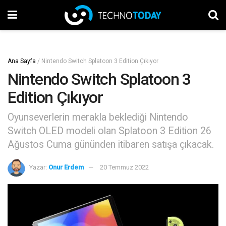
Ana Sayfa
/
Nintendo Switch Splatoon 3 Edition Çıkıyor
Nintendo Switch Splatoon 3
Edition Çıkıyor
Oyunseverlerin merakla beklediği Nintendo
Switch OLED modeli olan Splatoon 3 Edition 26
Ağustos Cuma gününden itibaren satışa çıkacak.
Yazar:
Onur Erdem
20 Temmuz 2022