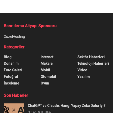
Ana Sayfa
/
İOS 14.5 beta 2’deki yenilikler
İOS 14.5 beta 2’deki yenilikler
Yazar:
Onur Erdem
17 Şubat 2021