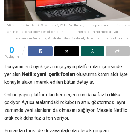
ZAGREB, CROATIA - DECEMBER 20, 2015: Netflix logo on laptop screen. Netflix is
an international provider of on-demand Internet streaming media available to
viewers in America, Australia, New Zealand, Japan, and parts of Europe.
0
Paylaşım
Dünyanın en büyük çevrimiçi yayın platformları içerisinde
yer alan
Netflix yeni içerik fonları
oluşturma kararı aldı. İşte
konuyla alakalı merak edilen bütün detaylar.
Online yayın platformları her geçen gün daha fazla dikkat
çekiyor. Ayrıca aralarındaki rekabetin artış göstermesi aynı
zamanda yeni alanların da olmasını sağlıyor. Mesela Netflix
artık çok daha fazla fon veriyor.
Bunlardan birisi de dezavantajlı olabilecek grupları