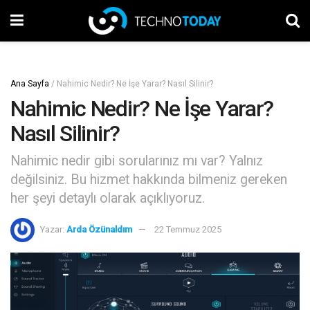
Ana Sayfa
/
Nahimic Nedir? Ne İşe Yarar? Nasıl Silinir?
Nahimic Nedir? Ne İşe Yarar?
Nasıl Silinir?
Nahimic nedir gibi sorularınız mı var? Yalnız
değilsiniz. Bu hizmet hakkında bilmeniz gereken
her şeyi detaylı olarak açıklıyoruz.
Yazar:
Arda Özünaldım
22 Temmuz 2025