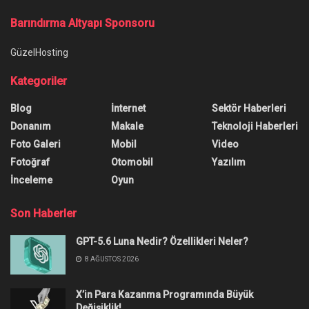
Barındırma Altyapı Sponsoru
GüzelHosting
Kategoriler
Blog
İnternet
Sektör Haberleri
Donanım
Makale
Teknoloji Haberleri
Foto Galeri
Mobil
Video
Fotoğraf
Otomobil
Yazılım
İnceleme
Oyun
Son Haberler
GPT-5.6 Luna Nedir? Özellikleri Neler?
8 AĞUSTOS 2026
X’in Para Kazanma Programında Büyük
Değişiklik!