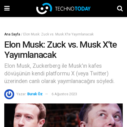
Ana Sayfa
/
Elon Musk: Zuck vs. Musk X’te Yayımlanacak
Elon Musk: Zuck vs. Musk X’te
Yayımlanacak
Elon Musk, Zuckerberg ile Musk'ın kafes
dövüşünün kendi platformu X (veya Twitter)
üzerinden canlı olarak yayımlanacağını söyledi.
Yazar:
Burak Öz
6 Ağustos 2023