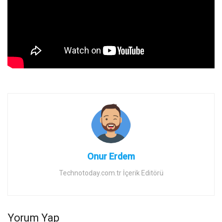
Onur Erdem
Technotoday.com.tr İçerik Editörü
Yorum Yap