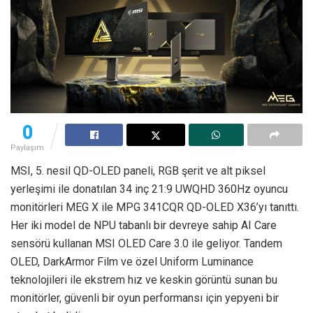
0
Paylaşım
MSI, 5. nesil QD-OLED paneli, RGB şerit ve alt piksel
yerleşimi ile donatılan 34 inç 21:9 UWQHD 360Hz oyuncu
monitörleri MEG X ile MPG 341CQR QD-OLED X36’yı tanıttı.
Her iki model de NPU tabanlı bir devreye sahip AI Care
sensörü kullanan MSI OLED Care 3.0 ile geliyor. Tandem
OLED, DarkArmor Film ve özel Uniform Luminance
teknolojileri ile ekstrem hız ve keskin görüntü sunan bu
monitörler, güvenli bir oyun performansı için yepyeni bir