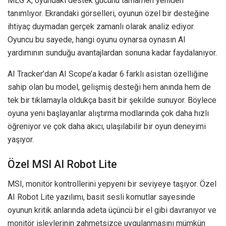
MEG X, oyundaki destek gücünü tamamen yeniden
tanımlıyor. Ekrandaki görselleri, oyunun özel bir desteğine
ihtiyaç duymadan gerçek zamanlı olarak analiz ediyor.
Oyuncu bu sayede, hangi oyunu oynarsa oynasın AI
yardımının sunduğu avantajlardan sonuna kadar faydalanıyor.
AI Tracker’dan AI Scope’a kadar 6 farklı asistan özelliğine
sahip olan bu model, gelişmiş desteği hem anında hem de
tek bir tıklamayla oldukça basit bir şekilde sunuyor. Böylece
oyuna yeni başlayanlar alıştırma modlarında çok daha hızlı
öğreniyor ve çok daha akıcı, ulaşılabilir bir oyun deneyimi
yaşıyor.
Özel MSI AI Robot Lite
MSI, monitör kontrollerini yepyeni bir seviyeye taşıyor. Özel
AI Robot Lite yazılımı, basit sesli komutlar sayesinde
oyunun kritik anlarında adeta üçüncü bir el gibi davranıyor ve
monitör işlevlerinin zahmetsizce uygulanmasını mümkün