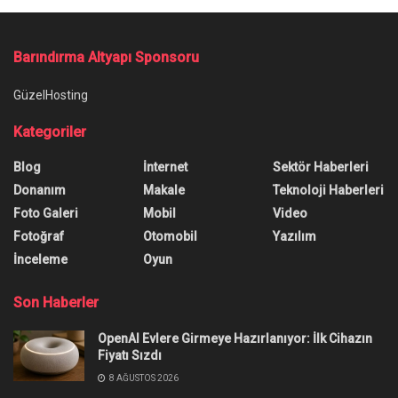
Ana Sayfa
/
Corsair Müşterisinin Siparişini İptal Edip 800 Dolar Zam Yaptı
Corsair Müşterisinin Siparişini
İptal Edip 800 Dolar Zam Yaptı
Corsair ile ilgili paylaşılan yeni bir kullanıcı
deneyimi, donanım fiyatları konusundaki
tartışmaları yeniden alevlendirdi.
Yazar:
Muhammed Kayan
3 Ocak 2026