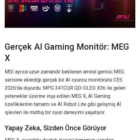
Gerçek AI Gaming Monitör: MEG
X
MSI ayrıca uzun zamandır beklenen amiral gemisi MEG
serisine eklediği gerçek bir AI oyuncu monitörünü CES
2026’da duyurdu. MPG 341CQR QD-OLED X36 ile gelen
yetenekler üzerine inşa edilen MEG X, AI Gaming
özelliklerinin tamamı ve AI Robot Lite gibi gelişmiş AI
işlevleri ile müthiş bir oyun deneyimi yaşatıyor.
Yapay Zeka, Sizden Önce Görüyor