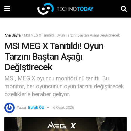
Ana Sayfa
/
MSI MEG X Tanıtıldı! Oyun Tarzını Baştan Aşağı Değiştirecek
MSI MEG X Tanıtıldı! Oyun
Tarzını Baştan Aşağı
Değiştirecek
MSI, MEG X oyuncu monitörünü tanıttı. Bu
monitör, her oyuncunun oyun tarzını değiştirecek
özelliklerle beraber geliyor.
Yazar:
Burak Öz
6 Ocak 2026