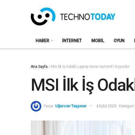
HABER
İNTERNET
MOBIL
OYUN
Ana Sayfa
/
MSI İlk İş Odaklı Laptop Serisi Summit’i Duyurdu!
MSI İlk İş Odak
Yazar:
Uğurcan Taşpınar
4 Eylül 2020
Kategori: