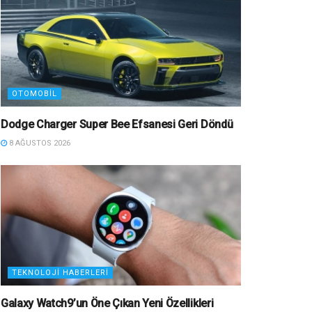
OTOMOBIL
Dodge Charger Super Bee Efsanesi Geri Döndü
8 AĞUSTOS 2026
TEKNOLOJI HABERLERI
Galaxy Watch9’un Öne Çıkan Yeni Özellikleri