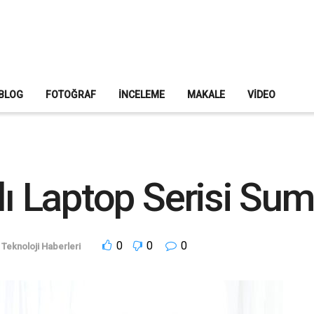
BLOG
FOTOĞRAF
İNCELEME
MAKALE
VIDEO
lı Laptop Serisi Sum
0
0
0
Teknoloji Haberleri