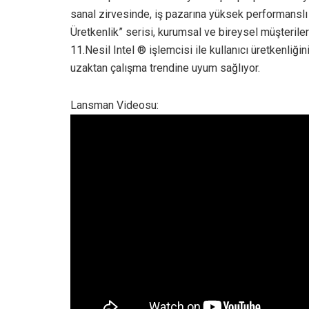
sanal zirvesinde, iş pazarına yüksek performanslı ye
Üretkenlik” serisi, kurumsal ve bireysel müşteriler
11.Nesil Intel ® işlemcisi ile kullanıcı üretkenliğ
uzaktan çalışma trendine uyum sağlıyor.
Lansman Videosu: