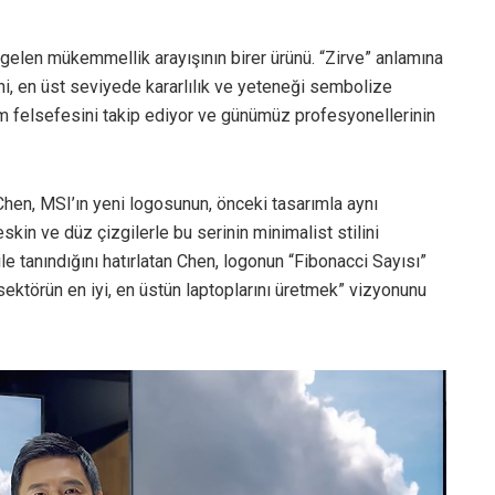
gelen mükemmellik arayışının birer ürünü. “Zirve” anlamına
ini, en üst seviyede kararlılık ve yeteneği sembolize
ım felsefesini takip ediyor ve günümüz profesyonellerinin
en, MSI’ın yeni logosunun, önceki tasarımla aynı
skin ve düz çizgilerle bu serinin minimalist stilini
 ile tanındığını hatırlatan Chen, logonun “Fibonacci Sayısı”
 “sektörün en iyi, en üstün laptoplarını üretmek” vizyonunu