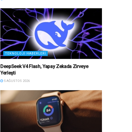
TEKNOLOJI HABERLERI
DeepSeek V4 Flash, Yapay Zekada Zirveye
Yerleşti
5 AĞUSTOS 2026