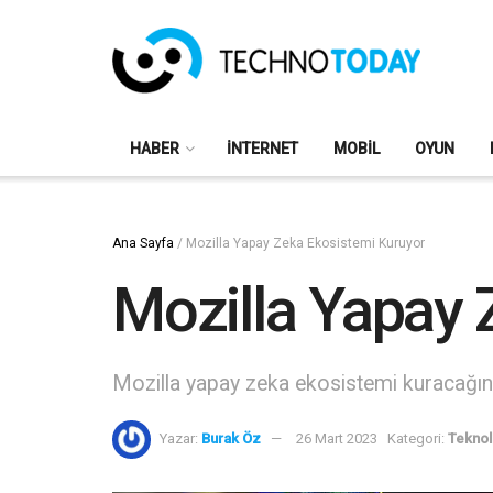
HABER
İNTERNET
MOBIL
OYUN
Ana Sayfa
/
Mozilla Yapay Zeka Ekosistemi Kuruyor
Mozilla Yapay 
Mozilla yapay zeka ekosistemi kuracağını s
Yazar:
Burak Öz
26 Mart 2023
Kategori:
Teknol