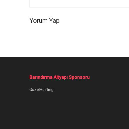
Yorum Yap
Barındırma Altyapı Sponsoru
GüzelHosting