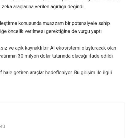
eka araçlarına verilen ağırlığa değindi.
 iyileştirme konusunda muazzam bir potansiyele sahip
liğe öncelik verilmesi gerektiğine de vurgu yaptı.
msız ve açık kaynaklı bir AI ekosistemi oluşturacak olan
yatırımın 30 milyon dolar tutarında olacağı ifade edildi.
hale getiren araçlar hedefleniyor. Bu girişim ile ilgili
örü