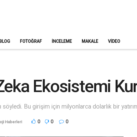
BLOG
FOTOĞRAF
İNCELEME
MAKALE
VIDEO
Zeka Ekosistemi Ku
öyledi. Bu girişim için milyonlarca dolarlık bir yatırım
0
0
0
oji Haberleri