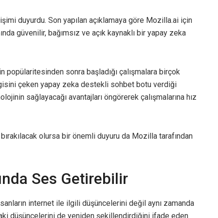
işimi duyurdu. Son yapılan açıklamaya göre Mozilla.ai için
mında güvenilir, bağımsız ve açık kaynaklı bir yapay zeka
n popülaritesinden sonra başladığı çalışmalara birçok
 ilgisini çeken yapay zeka destekli sohbet botu verdiği
nolojinin sağlayacağı avantajları öngörerek çalışmalarına hız
a bırakılacak olursa bir önemli duyuru da Mozilla tarafından
nda Ses Getirebilir
anların internet ile ilgili düşüncelerini değil aynı zamanda
daki düşüncelerini de yeniden şekillendirdiğini ifade eden