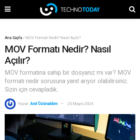
Ana Sayfa
/
MOV Formatı Nedir? Nasıl Açılır?
MOV Formatı Nedir? Nasıl
Açılır?
MOV formatına sahip bir dosyanız mı var? MOV
formatı nedir sorusuna yanıt arıyor olabilirsiniz.
Sizin için cevapladık.
Yazar:
Anıl Özünaldım
25 Mayıs 2024