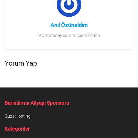
Anıl Özünaldım
Technotoday.com.tr İçerik Editörü
Yorum Yap
Barındırma Altyapı Sponsoru
GüzelHosting
Kategoriler