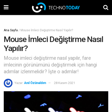
Ana Sayfa
/
Mouse İmleci Değiştirme Nasıl Yapılır?
Mouse İmleci Değiştirme Nasıl
Yapılır?
Mouse imleci değiştirme nasıl yapılır, fare
imlecinin görünümünü değiştirmek için hangi
adımlar izlenmelidir? İşte o adımlar!
Yazar:
Anıl Özünaldım
28 Kasım 2021