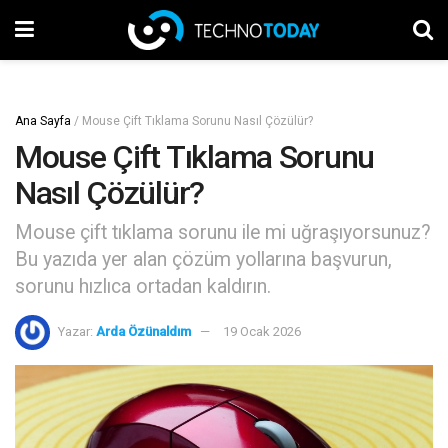
Ana Sayfa
/
Mouse Çift Tıklama Sorunu Nasıl Çözülür?
Mouse Çift Tıklama Sorunu
Nasıl Çözülür?
Mouse çift tıklama sorunu ile mi uğraşıyorsunuz?
Bu yazıda yer alan çözüm yollarına başvurun,
sorunu hızlıca ortadan kaldırın.
Yazar:
Arda Özünaldım
19 Ocak 2026