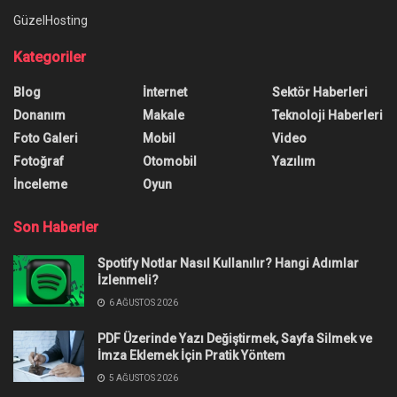
Ana Sayfa
/
ChatGPT Codex Nedir? Ne İşe Yarar?
ChatGPT Codex Nedir? Ne İşe
Yarar?
ChatGPT Codex nedir gibi sorularınız mı var?
Merak etmeyin, bu yazıda araç hakkında bilmeniz
gereken her şeyi sizinle paylaşacağız.
Yazar:
Arda Özünaldım
18 Ocak 2026