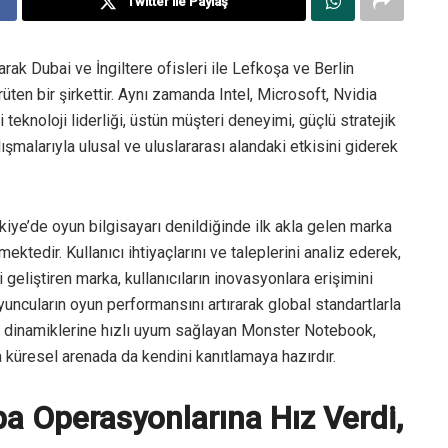
Twitter ile Paylaş
rak Dubai ve İngiltere ofisleri ile Lefkoşa ve Berlin
rüten bir şirkettir. Aynı zamanda Intel, Microsoft, Nvidia
ni teknoloji liderliği, üstün müşteri deneyimi, güçlü stratejik
alışmalarıyla ulusal ve uluslararası alandaki etkisini giderek
iye’de oyun bilgisayarı denildiğinde ilk akla gelen marka
tedir. Kullanıcı ihtiyaçlarını ve taleplerini analiz ederek,
i geliştiren marka, kullanıcıların inovasyonlara erişimini
yuncuların oyun performansını artırarak global standartlarla
r dinamiklerine hızlı uyum sağlayan Monster Notebook,
a küresel arenada da kendini kanıtlamaya hazırdır.
 Operasyonlarına Hız Verdi,