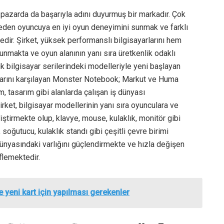
 pazarda da başarıyla adını duyurmuş bir markadır. Çok
yeden oyuncuya en iyi oyun deneyimini sunmak ve farklı
ktedir. Şirket, yüksek performanslı bilgisayarlarını hem
nmakta ve oyun alanının yanı sıra üretkenlik odaklı
k bilgisayar serilerindeki modelleriyle yeni başlayan
açlarını karşılayan Monster Notebook; Markut ve Huma
ım, tasarım gibi alanlarda çalışan iş dünyası
irket, bilgisayar modellerinin yanı sıra oyunculara ve
ştirmekte olup, klavye, mouse, kulaklık, monitör gibi
oğutucu, kulaklık standı gibi çeşitli çevre birimi
dünyasındaki varlığını güçlendirmekte ve hızla değişen
flemektedir.
şte yeni kart için yapılması gerekenler