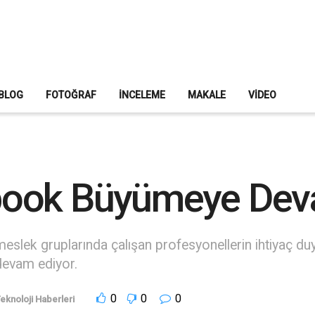
BLOG
FOTOĞRAF
İNCELEME
MAKALE
VIDEO
book Büyümeye Dev
slek gruplarında çalışan profesyonellerin ihtiyaç duy
devam ediyor.
0
0
0
eknoloji Haberleri