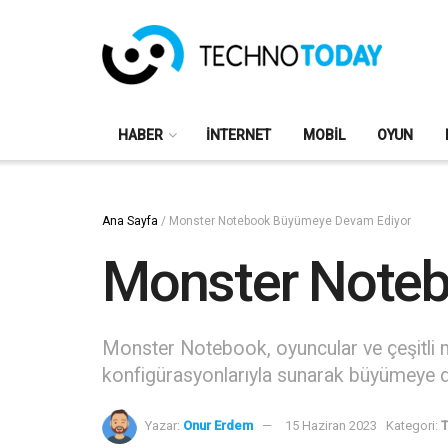
HABER
İNTERNET
MOBIL
OYUN
Ana Sayfa
/
Monster Notebook Büyümeye Devam Ediyor
Monster Note
Monster Notebook, oyuncular ve çeşitli me
konfigürasyonlarıyla sunarak büyümeye 
Yazar:
Onur Erdem
15 Haziran 2023
Kategori:
T