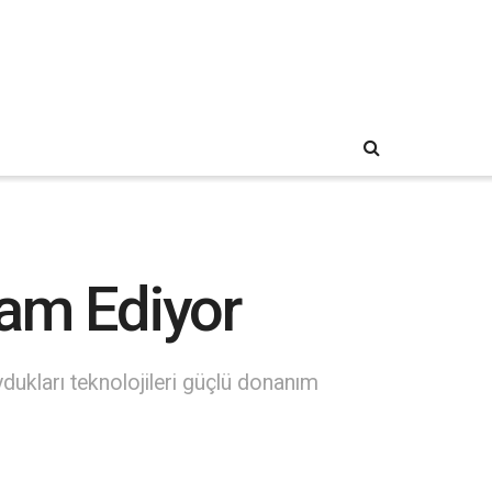
am Ediyor
dukları teknolojileri güçlü donanım