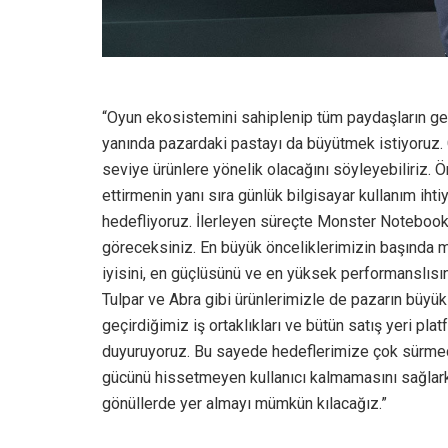
“Oyun ekosistemini sahiplenip tüm paydaşların gel
yanında pazardaki pastayı da büyütmek istiyoruz. 
seviye ürünlere yönelik olacağını söyleyebiliri
ettirmenin yanı sıra günlük bilgisayar kullanım iht
hedefliyoruz. İlerleyen süreçte Monster Notebook’
göreceksiniz. En büyük önceliklerimizin başında ma
iyisini, en güçlüsünü ve en yüksek performanslısın
Tulpar ve Abra gibi ürünlerimizle de pazarın büyü
geçirdiğimiz iş ortaklıkları ve bütün satış yeri pla
duyuruyoruz. Bu sayede hedeflerimize çok sürme
gücünü hissetmeyen kullanıcı kalmamasını sağlarke
gönüllerde yer almayı mümkün kılacağız.”