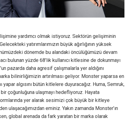
işimine yardımcı olmak istiyoruz. Sektörün gelişiminin
Gelecekteki yatırımlarımızın büyük ağırlığının yüksek
z. Önümüzdeki dönemde bu alandaki öncülüğümüzü devam
iyacı bulunan yüzde 68’lik kullanıcı kitlesine de dokunmayı
un pazarda daha agresif çalışmalarla yer aldığını
rka bilinirliğimizin artırılması geliyor. Monster yaparsa en
ı yapar algısını bütün kitlelere duyuracağız. Huma, Semruk,
k bir çoğunluğuna ulaşmayı hedefliyoruz. Hayata
tformlarında yer alarak sesimizi çok büyük bir kitleye
den ulaşacağımızdan eminiz. Yakın zamanda Monster’ın
n, global arenada da fark yaratan bir marka olarak