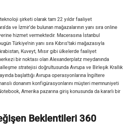
eknoloji şirketi olarak tam 22 yıldır faaliyet
ara’da ve İzmir’de bulunan mağazalarının yanı sıra online
r yerine hizmet vermektedir. Macerasına İstanbul
ugün Türkiye’nin yanı sıra Kıbrıs’taki mağazasıyla
abistan, Kuveyt, Mısır gibi ülkelerde faaliyet
merkezi bir noktası olan Alexanderplatz meydanında
lleşme stratejisi doğrultusunda Avrupa ve Birleşik Krallık
yında başlattığı Avrupa operasyonlarına İngiltere
rmanslı donanım konfigürasyonlarını müşteri memnuniyeti
 Notebook, Amerika pazarına giriş konusunda da kararlı bir
Değişen Beklentileri 360