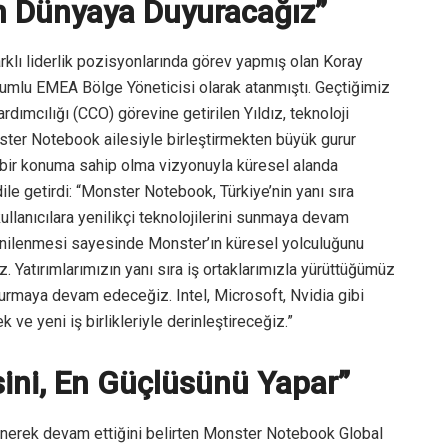
 Dünyaya Duyuracağız”
arklı liderlik pozisyonlarında görev yapmış olan Koray
rumlu EMEA Bölge Yöneticisi olarak atanmıştı. Geçtiğimiz
ımcılığı (CCO) görevine getirilen Yıldız, teknoloji
nster Notebook ailesiyle birleştirmekten büyük gurur
bir konuma sahip olma vizyonuyla küresel alanda
 dile getirdi: “Monster Notebook, Türkiye’nin yanı sıra
kullanıcılara yenilikçi teknolojilerini sunmaya devam
nilenmesi sayesinde Monster’ın küresel yolculuğunu
. Yatırımlarımızın yanı sıra iş ortaklarımızla yürüttüğümüz
urmaya devam edeceğiz. Intel, Microsoft, Nvidia gibi
k ve yeni iş birlikleriyle derinleştireceğiz.”
sini, En Güçlüsünü Yapar”
nerek devam ettiğini belirten Monster Notebook Global