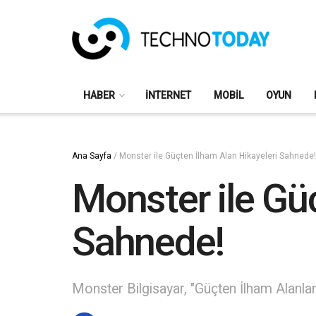
HABER
İNTERNET
MOBIL
OYUN
Ana Sayfa
/
Monster ile Güçten İlham Alan Hikayeleri Sahnede!
Monster ile Gü
Sahnede!
Monster Bilgisayar, "Güçten İlham Alanlar"