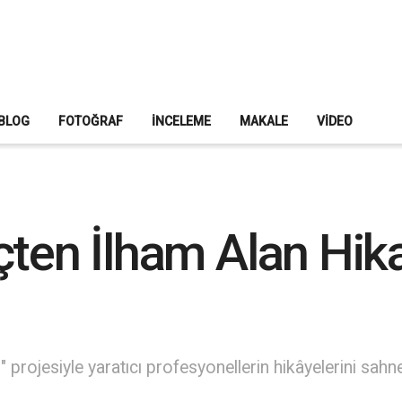
BLOG
FOTOĞRAF
İNCELEME
MAKALE
VIDEO
çten İlham Alan Hika
 projesiyle yaratıcı profesyonellerin hikâyelerini sahne