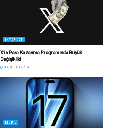
İNTERNET
X’in Para Kazanma Programında Büyük
Değişiklik!
8 AĞUSTOS 2026
MOBIL