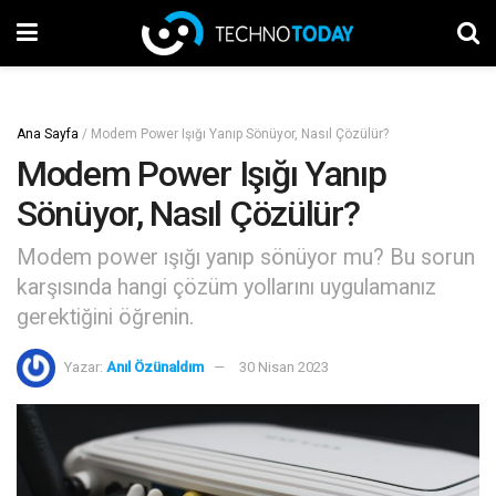
Ana Sayfa
/
Modem Power Işığı Yanıp Sönüyor, Nasıl Çözülür?
Modem Power Işığı Yanıp
Sönüyor, Nasıl Çözülür?
Modem power ışığı yanıp sönüyor mu? Bu sorun
karşısında hangi çözüm yollarını uygulamanız
gerektiğini öğrenin.
Yazar:
Anıl Özünaldım
30 Nisan 2023