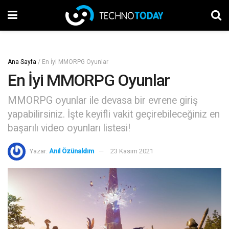
Ana Sayfa
/
En İyi MMORPG Oyunlar
En İyi MMORPG Oyunlar
MMORPG oyunlar ile devasa bir evrene giriş
yapabilirsiniz. İşte keyifli vakit geçirebileceğiniz en
başarılı video oyunları listesi!
Yazar:
Anıl Özünaldım
23 Kasım 2021