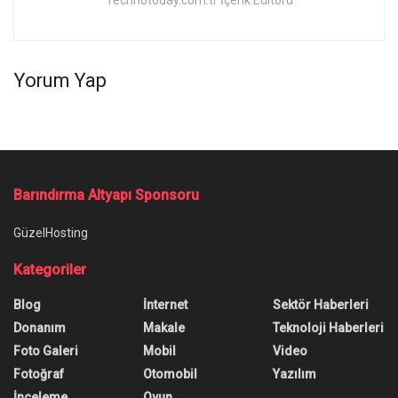
Technotoday.com.tr İçerik Editörü
Yorum Yap
Barındırma Altyapı Sponsoru
GüzelHosting
Kategoriler
Blog
İnternet
Sektör Haberleri
Donanım
Makale
Teknoloji Haberleri
Foto Galeri
Mobil
Video
Fotoğraf
Otomobil
Yazılım
İnceleme
Oyun