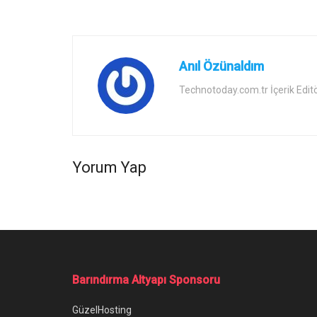
Anıl Özünaldım
Technotoday.com.tr İçerik Edit
Yorum Yap
Ana Sayfa
/
Epic Games FPS Gösterme Nasıl Yapılır?