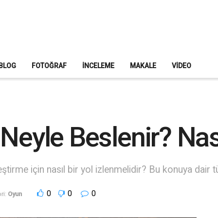
BLOG
FOTOĞRAF
İNCELEME
MAKALE
VIDEO
eyle Beslenir? Nasıl 
eştirme için nasıl bir yol izlenmelidir? Bu konuya dair 
0
0
0
ri:
Oyun