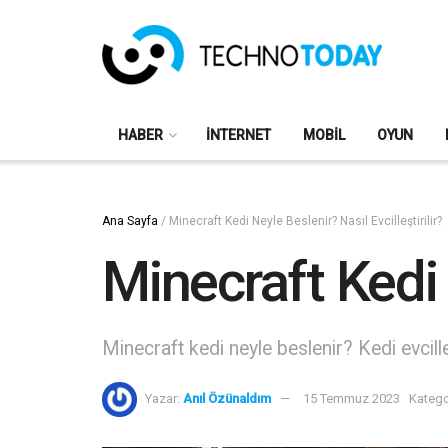
HABER
İNTERNET
MOBIL
OYUN
Ana Sayfa
/
Minecraft Kedi Neyle Beslenir? Nasıl Evcilleştirilir?
Minecraft Kedi N
Minecraft kedi neyle beslenir? Kedi evcill
Yazar:
Anıl Özünaldım
15 Temmuz 2023
Katego