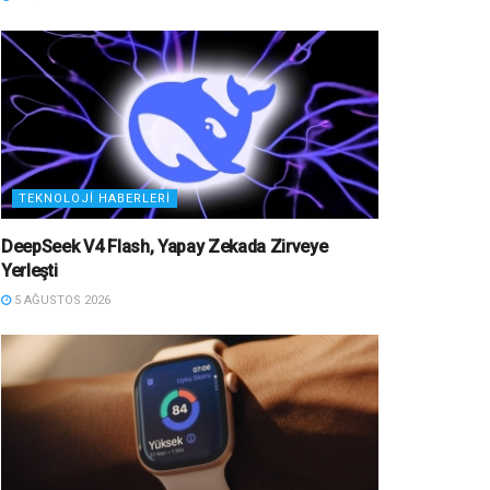
TEKNOLOJI HABERLERI
DeepSeek V4 Flash, Yapay Zekada Zirveye
Yerleşti
5 AĞUSTOS 2026