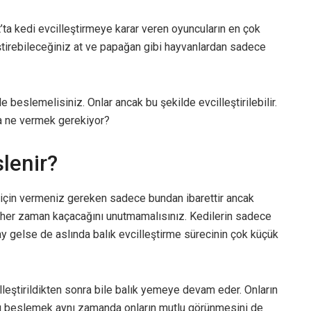
’ta kedi evcilleştirmeye karar veren oyuncuların en çok
eştirebileceğiniz at ve papağan gibi hayvanlardan sadece
le beslemelisiniz. Onlar ancak bu şekilde evcilleştirilebilir.
ara ne vermek gerekiyor?
lenir?
ek için vermeniz gereken sadece bundan ibarettir ancak
n her zaman kaçacağını unutmamalısınız. Kedilerin sadece
lay gelse de aslında balık evcilleştirme sürecinin çok küçük
cilleştirildikten sonra bile balık yemeye devam eder. Onların
rı beslemek aynı zamanda onların mutlu görünmesini de