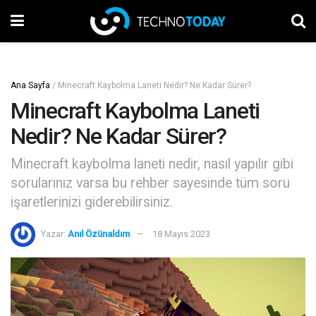
Ana Sayfa
/
Minecraft Kaybolma Laneti Nedir? Ne Kadar Sürer?
Minecraft Kaybolma Laneti
Nedir? Ne Kadar Sürer?
Minecraft kaybolma laneti nedir, nasıl yapılır gibi
sorularınız varsa bu rehber sayesinde tüm soru
işaretlerinizi giderebilirsiniz.
Yazar:
Anıl Özünaldım
18 Mayıs 2023