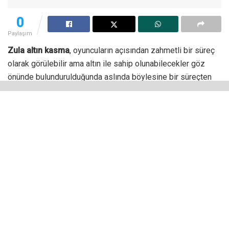
0
Paylaşım
Zula altın kasma
, oyuncuların açısından zahmetli bir süreç
olarak görülebilir ama altın ile sahip olunabilecekler göz
önünde bulundurulduğunda aslında böylesine bir süreçten
geçmenin ne kadar iyi bir sonuç getireceği kolaylıkla
anlaşılabilir.
Zula altını, Türkiye’nin en popüler MMOFPS oyunlarından biri
olan Zula’nın oyunu içi para birimidir. Bu para birimi ile silahın
görünümü başta olmak üzere oyun üzerinde pek çok
özelleştirme yapmanız mümkündür.
Görünüm, bir oyuncu için en önemli unsurlarından biri
olduğundan altın kazanmanın avantajlarının son derece
önemli olduğunu düşünüyorsunuzdur. Peki, oyunda hızlıca
altın kazanmak için hangi yöntem mutlaka uygulanmalıdır?