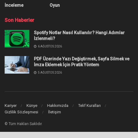
varsa cevapladık.
Yazar:
Anıl Özünaldım
30 Nisan 2022
0
Paylaşım
Steam aile paylaşımı nasıl yapılır?
Bu, hesaplar ayrı olsa da
aynı oyunların oynanmasını sağlayan özellik ile ilgili en çok
sorulan soruların başında geliyor. Dijital oyun kütüphanesinin