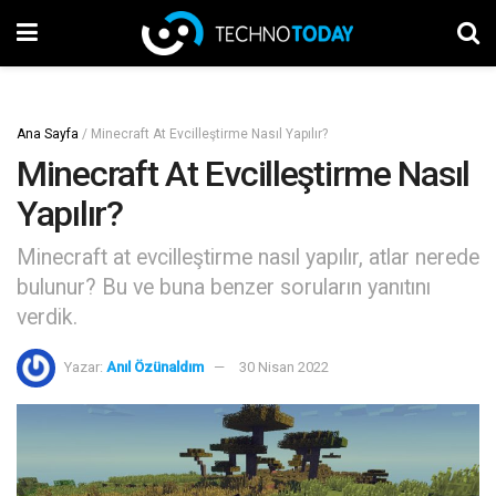
Ana Sayfa
/
Minecraft At Evcilleştirme Nasıl Yapılır?
Minecraft At Evcilleştirme Nasıl
Yapılır?
Minecraft at evcilleştirme nasıl yapılır, atlar nerede
bulunur? Bu ve buna benzer soruların yanıtını
verdik.
Yazar:
Anıl Özünaldım
30 Nisan 2022