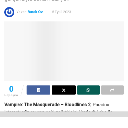
Yazar:
Burak Öz
5 Eylül 2023
0
Paylaşım
Vampire: The Masquerade – Bloodlines 2
, Paradox
Interactive’in oyunun eski geliştiricisi Hardsuit Labs ile
yollarını ayırmasından ve oyunu süresiz olarak
ertelemesinden iki yıl geçtikten sonra oyun resmen