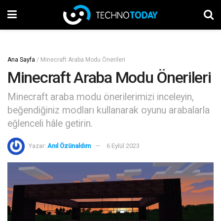
Ana Sayfa
/
Minecraft Araba Modu Önerileri
Minecraft Araba Modu Önerileri
Minecraft araba modu önerilerimizi inceleyin,
beğendiğiniz modları kullanarak oyunu arabalarla
eğlenceli hâle getirin.
Yazar:
Anıl Özünaldım
6 Eylül 2023