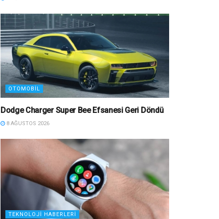
OTOMOBIL
Dodge Charger Super Bee Efsanesi Geri Döndü
8 AĞUSTOS 2026
TEKNOLOJI HABERLERI