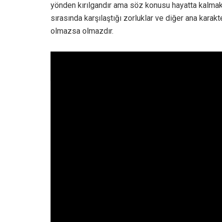
yönden kırılgandır ama söz konusu hayatta kalmak 
sırasında karşılaştığı zorluklar ve diğer ana karak
olmazsa olmazdır.
İlginizi çekebilir;
Dolandırıcılık Reklamları S