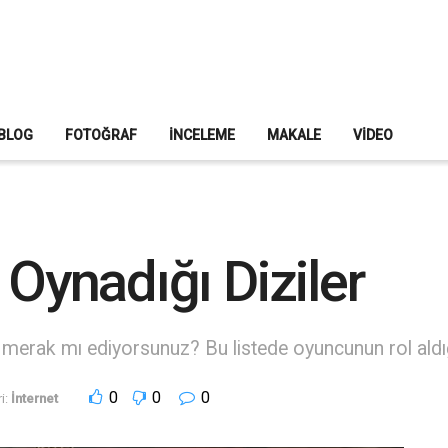
BLOG
FOTOĞRAF
İNCELEME
MAKALE
VIDEO
 Oynadığı Diziler
e merak mı ediyorsunuz? Bu listede oyuncunun rol aldığı
0
0
0
i:
İnternet