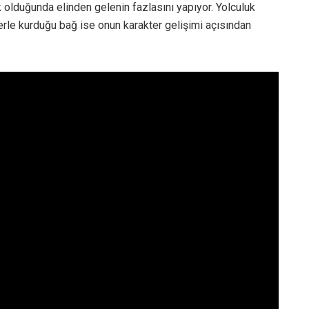
olduğunda elinden gelenin fazlasını yapıyor. Yolculuk
terle kurduğu bağ ise onun karakter gelişimi açısından
osyal Medyada Artış Gösteriyor