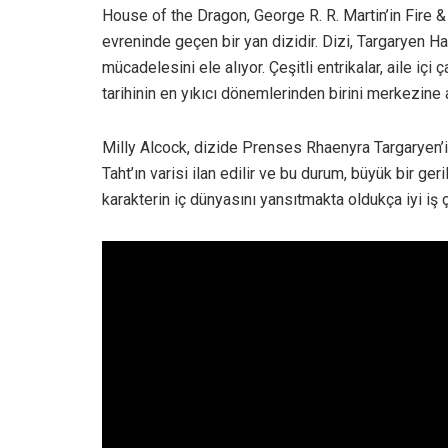
House of the Dragon, George R. R. Martin’in Fire
evreninde geçen bir yan dizidir. Dizi, Targaryen H
mücadelesini ele alıyor. Çeşitli entrikalar, aile iç
tarihinin en yıkıcı dönemlerinden birini merkezine a
Milly Alcock, dizide Prenses Rhaenyra Targaryen’i c
Taht’ın varisi ilan edilir ve bu durum, büyük bir ge
karakterin iç dünyasını yansıtmakta oldukça iyi iş ç