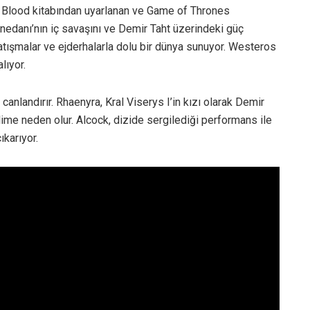
 & Blood kitabından uyarlanan ve Game of Thrones
anedanı’nın iç savaşını ve Demir Taht üzerindeki güç
i çatışmalar ve ejderhalarla dolu bir dünya sunuyor. Westeros
lıyor.
anlandırır. Rhaenyra, Kral Viserys I’in kızı olarak Demir
rilime neden olur. Alcock, dizide sergilediği performans ile
ıkarıyor.