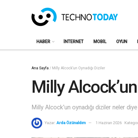
HABER
İNTERNET
MOBIL
OYUN
Ana Sayfa
/
Milly Alcock’un Oynadığı Diziler
Milly Alcock’un
Milly Alcock'un oynadığı diziler neler diy
Yazar:
Arda Özünaldım
1 Haziran 2026
Kategor