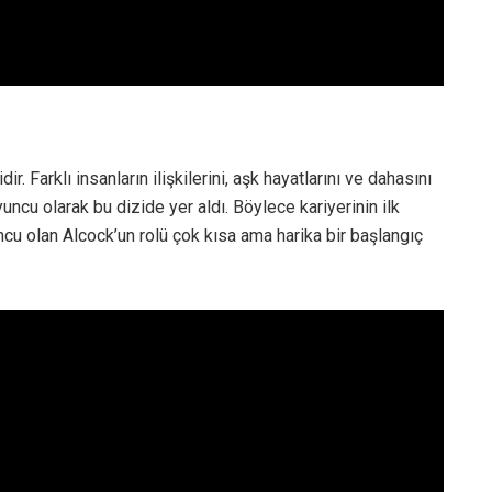
r. Farklı insanların ilişkilerini, aşk hayatlarını ve dahasını
uncu olarak bu dizide yer aldı. Böylece kariyerinin ilk
cu olan Alcock’un rolü çok kısa ama harika bir başlangıç