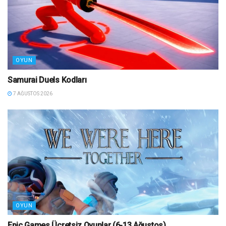
OYUN
Samurai Duels Kodları
7 AĞUSTOS 2026
OYUN
Epic Games Ücretsiz Oyunlar (6-13 Ağustos)