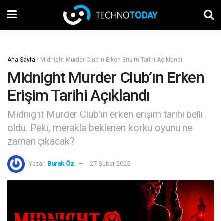
Ana Sayfa
/
Midnight Murder Club’ın Erken Erişim Tarihi Açıklandı
Midnight Murder Club’ın Erken
Erişim Tarihi Açıklandı
Midnight Murder Club'ın erken erişim tarihi belli
oldu. Peki, merakla beklenen korku oyunu ne
zaman çıkacak?
Yazar:
Burak Öz
27 Şubat 2025