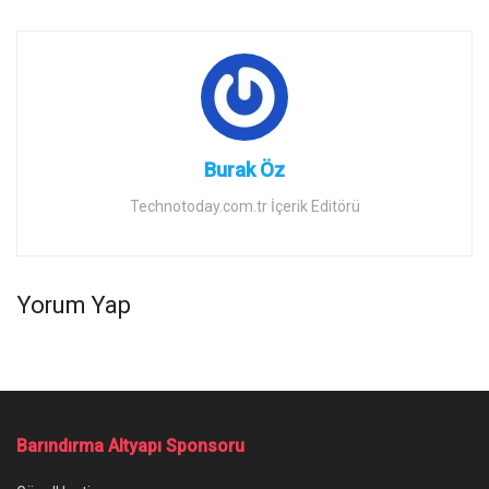
Burak Öz
Technotoday.com.tr İçerik Editörü
Yorum Yap
Barındırma Altyapı Sponsoru