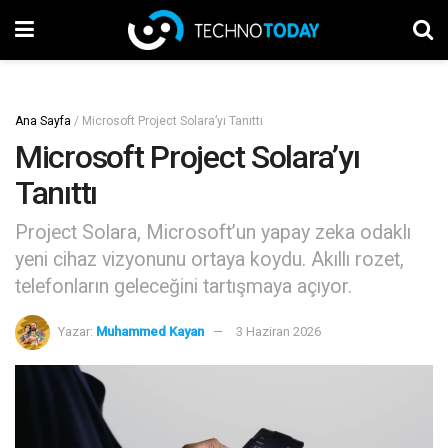
Ana Sayfa
/
Microsoft Project Solara’yı Tanıttı
Microsoft Project Solara’yı
Tanıttı
Project Solara, Microsoft’un yapay zeka odaklı
yeni cihaz vizyonunu ortaya koydu. Akıllı rozet,
telefonların geleceğini tartışmaya açıyor.
Yazar:
Muhammed Kayan
3 Haziran 2026