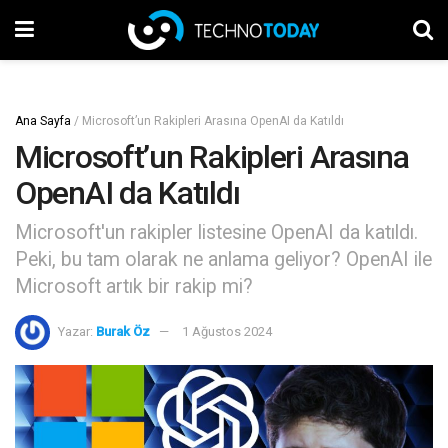
Ana Sayfa
/
Microsoft’un Rakipleri Arasına OpenAI da Katıldı
Microsoft’un Rakipleri Arasına
OpenAI da Katıldı
Microsoft'un rakipler listesine OpenAI da katıldı.
Peki, bu tam olarak ne anlama geliyor? OpenAI ile
Microsoft artık bir rakip mi?
Yazar:
Burak Öz
1 Ağustos 2024