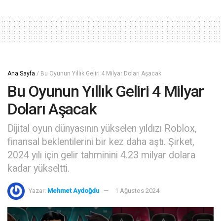
Ana Sayfa
/
Bu Oyunun Yıllık Geliri 4 Milyar Doları Aşacak
Bu Oyunun Yıllık Geliri 4 Milyar
Doları Aşacak
Dijital oyun dünyasının yükselen yıldızı Roblox,
finansal beklentilerini bir kez daha aştı. Şirket,
2024 yılı için gelir tahminini 4.23 milyar dolara
kadar yükseltti.
Yazar:
Mehmet Aydoğdu
1 Ağustos 2024