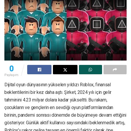
0
Paylaşım
Dijital oyun dünyasının yükselen yıldızı Roblox, finansal
beklentilerini bir kez daha aştı. Şirket, 2024 yılı için gelir
tahminini 4.23 milyar dolara kadar yükseltti. Bu rakam,
çocukların ve gençlerin en sevdiği oyun platformlarından
birinin, pandemi sonrası dönemde de büyümeye devam ettiğini
gösteriyor. Günlük aktif kullanıcı sayısındaki beklenmedik artış,
Roblox’u rekor gelire taşıyan en önemli faktör olarak öne