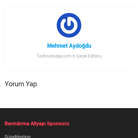
Mehmet Aydoğdu
Technotoday.com.tr İçerik Editörü
Yorum Yap
Barındırma Altyapı Sponsoru
GüzelHosting