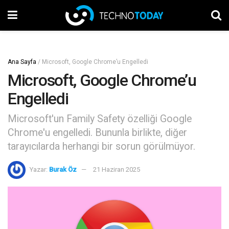
Ana Sayfa
/
Microsoft, Google Chrome’u Engelledi
Microsoft, Google Chrome’u
Engelledi
Microsoft'un Family Safety özelliği Google
Chrome'u engelledi. Bununla birlikte, diğer
tarayıcılarda herhangi bir sorun görülmüyor.
Yazar:
Burak Öz
21 Haziran 2025