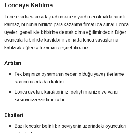
Loncaya Katılma
Lonca sadece arkadaş edinmenize yardımcı olmakla sınırlı
kalmaz, bununla birlikte para kazanma fırsatı da sunar. Lonca
üyeleri genellikle birbirine destek olma eğilimindedir. Diğer
oyuncularla birlikte kasılabilir ve hatta lonca savaşlarına
katılarak eğlenceli zaman geçirebilirsiniz.
Artıları
Tek başınıza oynamanın neden olduğu yavaş ilerleme
sorununu ortadan kaldırır.
Lonca üyeleri, karakterinizi geliştirmenize ve yang
kasmanıza yardımcı olur.
Eksileri
Bazı loncalar belirli bir seviyenin üzerindeki oyuncuları