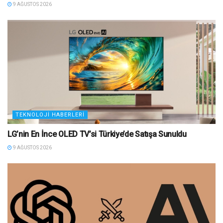
9 AĞUSTOS 2026
TEKNOLOJI HABERLERI
LG’nin En İnce OLED TV’si Türkiye’de Satışa Sunuldu
9 AĞUSTOS 2026