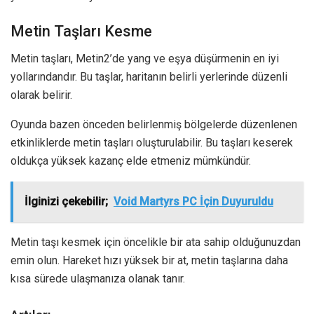
Metin Taşları Kesme
Metin taşları, Metin2’de yang ve eşya düşürmenin en iyi
yollarındandır. Bu taşlar, haritanın belirli yerlerinde düzenli
olarak belirir.
Oyunda bazen önceden belirlenmiş bölgelerde düzenlenen
etkinliklerde metin taşları oluşturulabilir. Bu taşları keserek
oldukça yüksek kazanç elde etmeniz mümkündür.
İlginizi çekebilir;
Void Martyrs PC İçin Duyuruldu
Metin taşı kesmek için öncelikle bir ata sahip olduğunuzdan
emin olun. Hareket hızı yüksek bir at, metin taşlarına daha
kısa sürede ulaşmanıza olanak tanır.