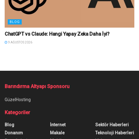
BLOG
ChatGPT vs Claude: Hangi Yapay Zeka Daha İyi?
9 AĞUSTOS 2026
Ana Sayfa
/
GTA 6’nın Fiyatı Ortaya Çıktı! Ne Kadar Olacak?
GTA 6’nın Fiyatı Ortaya Çıktı! Ne
Kadar Olacak?