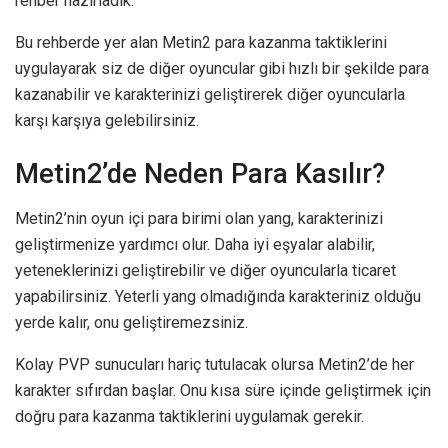
rehber hazırladık.
Bu rehberde yer alan Metin2 para kazanma taktiklerini
uygulayarak siz de diğer oyuncular gibi hızlı bir şekilde para
kazanabilir ve karakterinizi geliştirerek diğer oyuncularla
karşı karşıya gelebilirsiniz.
Metin2’de Neden Para Kasılır?
Metin2’nin oyun içi para birimi olan yang, karakterinizi
geliştirmenize yardımcı olur. Daha iyi eşyalar alabilir,
yeteneklerinizi geliştirebilir ve diğer oyuncularla ticaret
yapabilirsiniz. Yeterli yang olmadığında karakteriniz olduğu
yerde kalır, onu geliştiremezsiniz.
Kolay PVP sunucuları hariç tutulacak olursa Metin2’de her
karakter sıfırdan başlar. Onu kısa süre içinde geliştirmek için
doğru para kazanma taktiklerini uygulamak gerekir.