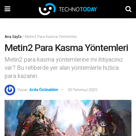
Ana Sayfa
/
Metin2 Para Kasma Yöntemleri
Metin2 Para Kasma Yöntemleri
Metin2 para kasma yöntemlerine mi ihtiyacınız
var? Bu rehberde yer alan yöntemlerle hızlıca
para kazanın.
Yazar:
Arda Özünaldım
30 Temmuz 2025