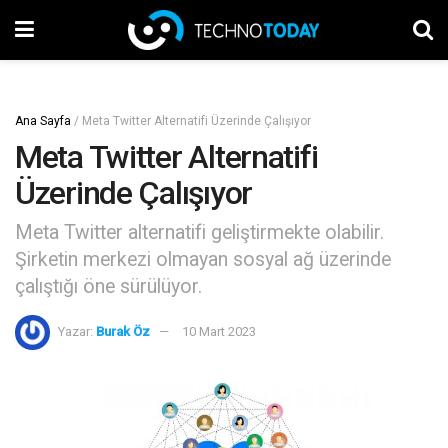
Ana Sayfa
/
Meta Twitter Alternatifi Üzerinde Çalışıyor
Meta Twitter Alternatifi
Üzerinde Çalışıyor
Meta Twitter alternatifi geliştirmekte olabilir.
Şirketin merkezi olmayan sosyal ağ üzerinde
çalıştığı öne sürülüyor.
Yazar:
Burak Öz
10 Mart 2023