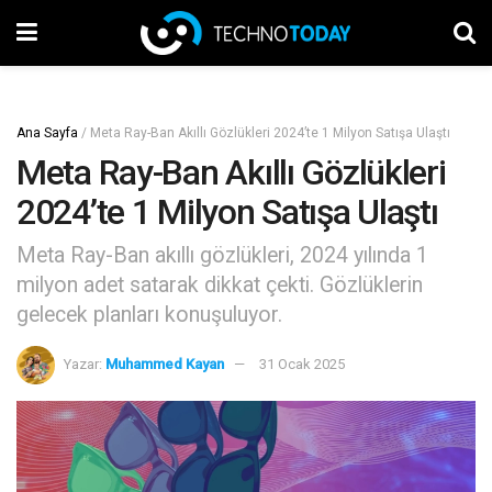
Ana Sayfa
/
Meta Ray-Ban Akıllı Gözlükleri 2024’te 1 Milyon Satışa Ulaştı
Meta Ray-Ban Akıllı Gözlükleri
2024’te 1 Milyon Satışa Ulaştı
Meta Ray-Ban akıllı gözlükleri, 2024 yılında 1
milyon adet satarak dikkat çekti. Gözlüklerin
gelecek planları konuşuluyor.
Yazar:
Muhammed Kayan
31 Ocak 2025