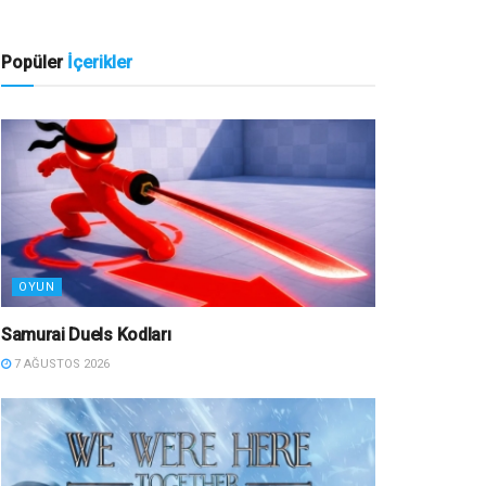
Popüler
İçerikler
OYUN
Samurai Duels Kodları
7 AĞUSTOS 2026