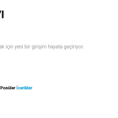
ı
 için yeni bir girişim hayata geçiriyor.
Popüler
İçerikler