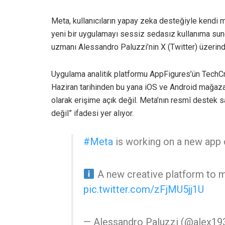
Meta, kullanıcıların yapay zeka desteğiyle kendi m
yeni bir uygulamayı sessiz sedasız kullanıma sund
uzmanı Alessandro Paluzzi’nin X (Twitter) üzerind
Uygulama analitik platformu AppFigures’ün TechCrun
Haziran tarihinden bu yana iOS ve Android mağazal
olarak erişime açık değil. Meta’nın resmî destek
değil” ifadesi yer alıyor.
#Meta
is working on a new app
A new creative platform to 
pic.twitter.com/zFjMU5jj1U
— Alessandro Paluzzi (@alex19