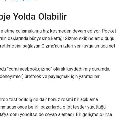
je Yolda Olabilir
egre etme çalışmalarına hız kesmeden devam ediyor. Pocket
yılın başlarında bünyesine kattığı Gizmo ekibine ait olduğu
r üretilmesini sağlayan Gizmo’nun izleri yeni uygulamada net
odu “com.facebook.gizmo” olarak kaydedilmiş durumda.
eneyimler) üretmek ve paylaşmak için yaratıcı bir
rde test edildiğine dair henüz resmi bir açıklama
unmadan önce belirli pazarlarda pilot testler yürüttüğü
eta’ya soru yöneltse de cevap alamadı. Bir gelişme olursa