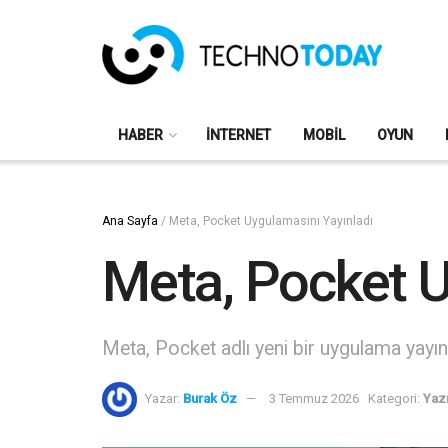
HABER
İNTERNET
MOBIL
OYUN
Ana Sayfa
/
Meta, Pocket Uygulamasını Yayınladı
Meta, Pocket U
Meta, Pocket adlı yeni bir uygulama yayı
Yazar:
Burak Öz
3 Temmuz 2026
Kategori:
Yazı