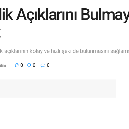
ik Açıklarını Bulmay
k
 açıklarının kolay ve hızlı şekilde bulunmasını sağlamak
0
0
0
ılım