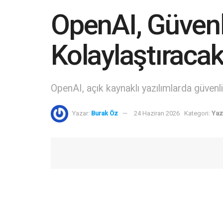
OpenAI, Güvenl
Kolaylaştıraca
OpenAI, açık kaynaklı yazılımlarda güvenlik
Yazar:
Burak Öz
24 Haziran 2026
Kategori:
Yaz