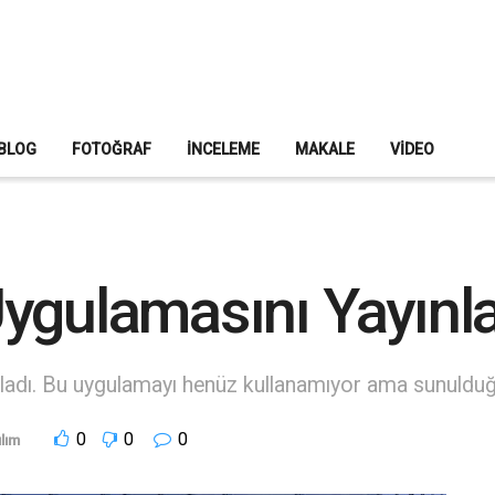
BLOG
FOTOĞRAF
İNCELEME
MAKALE
VIDEO
ygulamasını Yayınl
nladı. Bu uygulamayı henüz kullanamıyor ama sunulduğ
0
0
0
lım