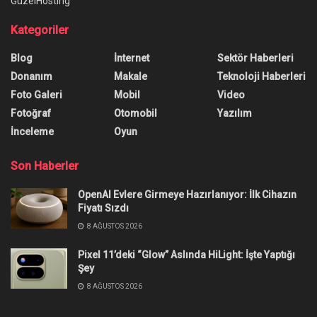
GüzelHosting
Kategoriler
Blog
İnternet
Sektör Haberleri
Donanım
Makale
Teknoloji Haberleri
Foto Galeri
Mobil
Video
Fotoğraf
Otomobil
Yazılım
İnceleme
Oyun
Son Haberler
OpenAI Evlere Girmeye Hazırlanıyor: İlk Cihazın
Fiyatı Sızdı
8 AĞUSTOS 2026
Pixel 11’deki “Glow” Aslında HiLight: İşte Yaptığı
Şey
8 AĞUSTOS 2026