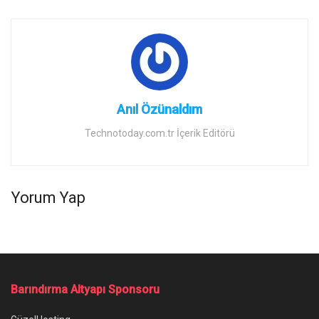
Anıl Özünaldım
Technotoday.com.tr İçerik Editörü
Yorum Yap
Barındırma Altyapı Sponsoru