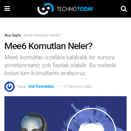
Ana Sayfa
/
Mee6 Komutları Neler?
Mee6 Komutları Neler?
Mee6 komutları özellikle kalabalık bir sunucu
yönetiyorsanız çok faydalı olabilir. Bu nedenle
botun tüm komutlarını sıralıyoruz.
Yazar:
Anıl Özünaldım
11 Temmuz 2023