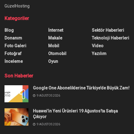
GüzelHosting
Kategoriler
Blog
İnternet
Sektör Haberleri
Donanım
Makale
Teknoloji Haberleri
Foto Galeri
Mobil
Video
Fotoğraf
Otomobil
Yazılım
İnceleme
Oyun
Son Haberler
Google One Aboneliklerine Türkiye’de Büyük Zam!
9 AĞUSTOS 2026
Huawei’in Yeni Ürünleri 19 Ağustos’ta Satışa
Çıkıyor
9 AĞUSTOS 2026