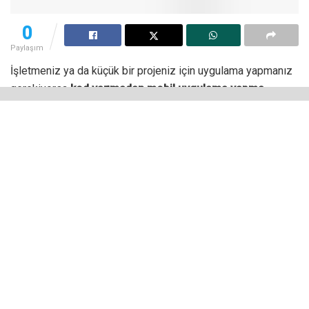
0
Paylaşım
İşletmeniz ya da küçük bir projeniz için uygulama yapmanız
gerekiyorsa
kod yazmadan mobil uygulama yapma
platformlarını tercih edebilirsiniz. Bu platformlar özellikle
kod bilginiz yoksa, projenize ayıracak çok fazla bütçeniz
yoksa son derece kullanışlı olabilir.
Bundan birkaç sene önce dinamik olmayan basit bir web
sitesi açmak bile kodlama gerektiriyordu. Teknoloji o kadar
hızlı gelişti ki mobil uygulamalar bile artık kod bilgisine
gerek duymadan geliştirilebiliyor.
Bu uygulama geliştirme platformları ile sitenizde
yayımladığınız içerikleri sunan ya da kullanıcıların
sosyalleşebileceği bir uygulama hazırlayabilirsiniz. Tabii ki
yapabilecekleriniz bunlarla sınırlı değil. Aşağıda sıralanan