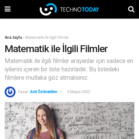
Ana Sayfa
/
Matematik ile İlgili Filmler
Matematik ile İlgili Filmler
Matematik ile ilgili filmler arayanlar için sadece en
iyilerini içeren bir liste hazırladık. Bu listedeki
filmlere mutlaka göz atmalısınız.
Yazar:
Anıl Özünaldım
5 Mayıs 2022