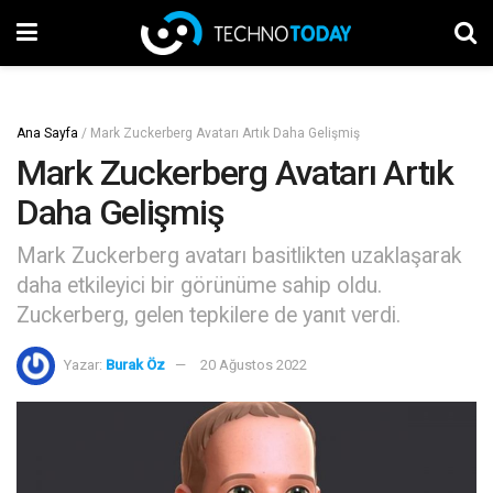
Ana Sayfa
/
Mark Zuckerberg Avatarı Artık Daha Gelişmiş
Mark Zuckerberg Avatarı Artık
Daha Gelişmiş
Mark Zuckerberg avatarı basitlikten uzaklaşarak
daha etkileyici bir görünüme sahip oldu.
Zuckerberg, gelen tepkilere de yanıt verdi.
Yazar:
Burak Öz
20 Ağustos 2022