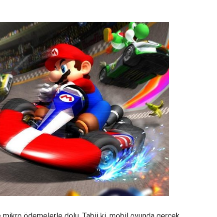
 mikro ödemelerle dolu. Tabii ki, mobil oyunda gerçek