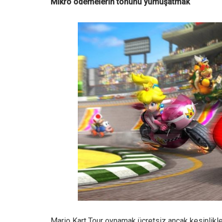
Mikro ödemelerin tonunu yumuşatmak
Mario Kart Tour oynamak ücretsiz ancak kesinlikle