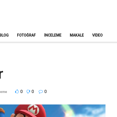
BLOG
FOTOĞRAF
İNCELEME
MAKALE
VIDEO
r
0
0
0
leme