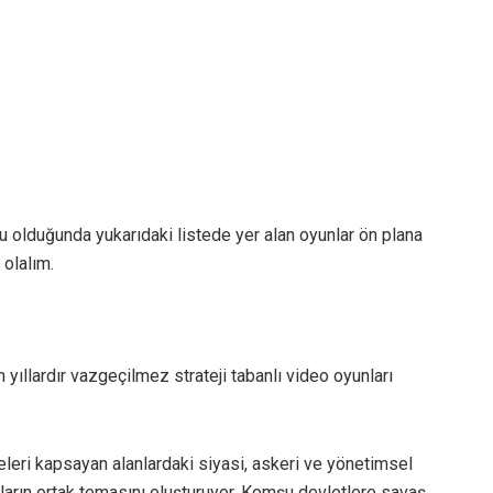
olduğunda yukarıdaki listede yer alan oyunlar ön plana
 olalım.
n yıllardır vazgeçilmez strateji tabanlı video oyunları
geleri kapsayan alanlardaki siyasi, askeri ve yönetimsel
arın ortak temasını oluşturuyor. Komşu devletlere savaş