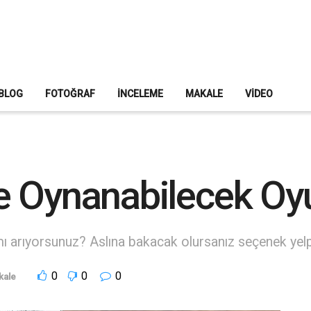
BLOG
FOTOĞRAF
İNCELEME
MAKALE
VIDEO
 Oynanabilecek Oyu
 arıyorsunuz? Aslına bakacak olursanız seçenek yelp
0
0
0
kale