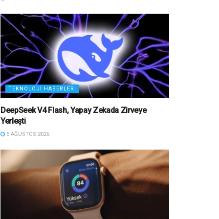
TEKNOLOJI HABERLERI
DeepSeek V4 Flash, Yapay Zekada Zirveye
Yerleşti
5 AĞUSTOS 2026