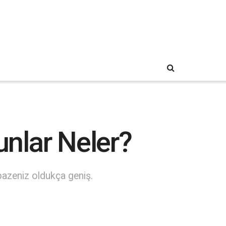
nlar Neler?
azeniz oldukça geniş.