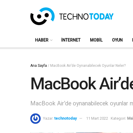
HABER
İNTERNET
MOBIL
OYUN
Ana Sayfa
/
MacBook Air’de Oynanabilecek Oyunlar Neler?
MacBook Air’de
MacBook Air'de oynanabilecek oyunlar mı
Yazar:
technotoday
11 Mart 2022
Kategori:
Ma