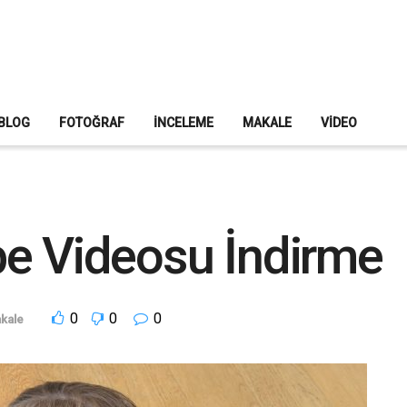
BLOG
FOTOĞRAF
İNCELEME
MAKALE
VIDEO
be Videosu İndirme
0
0
0
kale