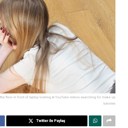
the floor in front of laptop looking at YouTube videos searching for make up
tutorials
Twitter ile Paylaş