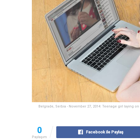
Belgrade, Serbia - November 27, 2014: Teenage girl laying on 
0
Facebook ile Paylaş
Paylaşım