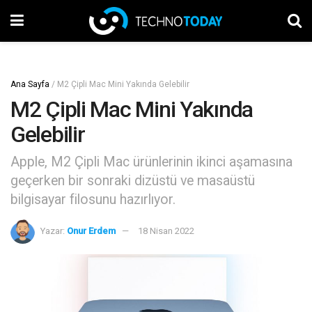
Ana Sayfa
/
M2 Çipli Mac Mini Yakında Gelebilir
M2 Çipli Mac Mini Yakında
Gelebilir
Apple, M2 Çipli Mac ürünlerinin ikinci aşamasına
geçerken bir sonraki dizüstü ve masaüstü
bilgisayar filosunu hazırlıyor.
Yazar:
Onur Erdem
18 Nisan 2022