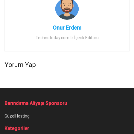
Onur Erdem
Technotoday.com.tr İçerik Editörü
Yorum Yap
Barındırma Altyapı Sponsoru
GüzelHosting
Kategoriler