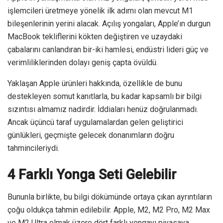
işlemcileri üretmeye yönelik ilk adımı olan mevcut M1
bileşenlerinin yerini alacak. Açılış yongaları, Apple’ın durgun
MacBook tekliflerini kökten değiştiren ve uzaydaki
çabalarını canlandıran bir-iki hamlesi, endüstri lideri güç ve
verimliliklerinden dolayı geniş çapta övüldü.
Yaklaşan Apple ürünleri hakkında, özellikle de bunu
destekleyen somut kanıtlarla, bu kadar kapsamlı bir bilgi
sızıntısı almamız nadirdir. İddiaları henüz doğrulanmadı.
Ancak üçüncü taraf uygulamalardan gelen geliştirici
günlükleri, geçmişte gelecek donanımların doğru
tahmincileriydi.
4 Farklı Yonga Seti Gelebilir
Bununla birlikte, bu bilgi dökümünde ortaya çıkan ayrıntıların
çoğu oldukça tahmin edilebilir. Apple, M2, M2 Pro, M2 Max
ve M2 Ultra olmak üzere dört farklı yongayı piyasaya