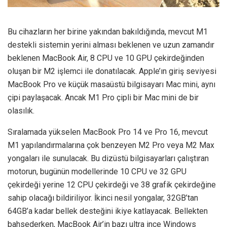
Bu cihazların her birine yakından bakıldığında, mevcut M1
destekli sistemin yerini alması beklenen ve uzun zamandır
beklenen MacBook Air, 8 CPU ve 10 GPU çekirdeğinden
oluşan bir M2 işlemci ile donatılacak. Apple’ın giriş seviyesi
MacBook Pro ve küçük masaüstü bilgisayarı Mac mini, aynı
çipi paylaşacak. Ancak M1 Pro çipli bir Mac mini de bir
olasılık.
Sıralamada yükselen MacBook Pro 14 ve Pro 16, mevcut
M1 yapılandırmalarına çok benzeyen M2 Pro veya M2 Max
yongaları ile sunulacak. Bu dizüstü bilgisayarları çalıştıran
motorun, bugünün modellerinde 10 CPU ve 32 GPU
çekirdeği yerine 12 CPU çekirdeği ve 38 grafik çekirdeğine
sahip olacağı bildiriliyor. İkinci nesil yongalar, 32GB’tan
64GB’a kadar bellek desteğini ikiye katlayacak. Bellekten
bahsederken, MacBook Air’in bazı ultra ince Windows