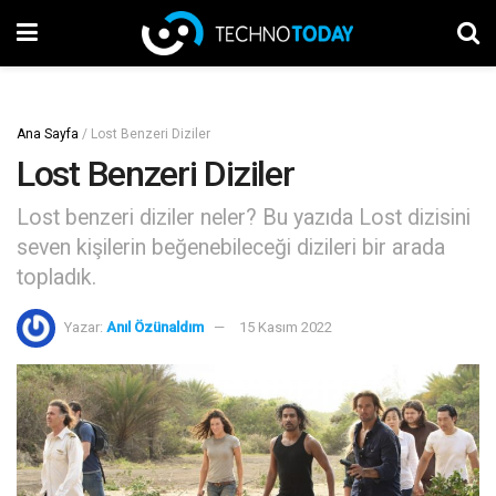
Ana Sayfa
/
Lost Benzeri Diziler
Lost Benzeri Diziler
Lost benzeri diziler neler? Bu yazıda Lost dizisini
seven kişilerin beğenebileceği dizileri bir arada
topladık.
Yazar:
Anıl Özünaldım
15 Kasım 2022