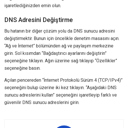
işaretlediğinizden emin olun.
DNS Adresini Değiştirme
Bu hatanın bir diğer çözüm yolu da DNS sunucu adresini
değiştirmektir. Bunun için öncelikle denetim masasını açın.
“Ağ ve İnternet” bölümünden ağ ve paylaşım merkezine
girin. Sol kısımdan “Bağdaştırıcı ayarlarını değiştirin”
seçeneğine tıklayın. Ağın üzerine sağ tıklayıp “Özellikler”
seçeneğine basın.
Açılan pencereden “İnternet Protokolü Sürüm 4 (TCP/IPv4)”
seçeneğini bulup üzerine iki kez tıklayın. “Aşağıdaki DNS
sunucu adreslerini kullan” seçeneğini işaretleyip farklı ve
güvenilir DNS sunucu adreslerini girin.