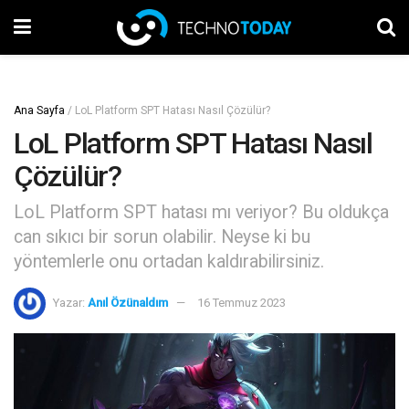
Ana Sayfa
/
LoL Platform SPT Hatası Nasıl Çözülür?
LoL Platform SPT Hatası Nasıl
Çözülür?
LoL Platform SPT hatası mı veriyor? Bu oldukça
can sıkıcı bir sorun olabilir. Neyse ki bu
yöntemlerle onu ortadan kaldırabilirsiniz.
Yazar:
Anıl Özünaldım
16 Temmuz 2023