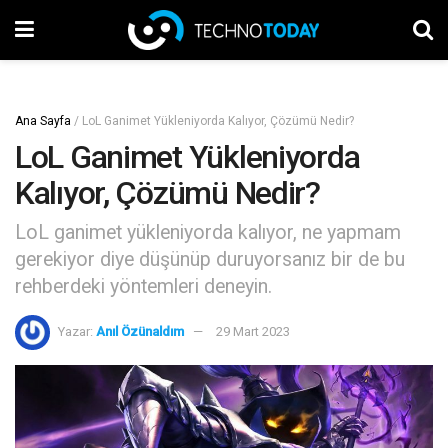
Ana Sayfa
/
LoL Ganimet Yükleniyorda Kalıyor, Çözümü Nedir?
LoL Ganimet Yükleniyorda
Kalıyor, Çözümü Nedir?
LoL ganimet yükleniyorda kalıyor, ne yapmam
gerekiyor diye düşünüp duruyorsanız bir de bu
rehberdeki yöntemleri deneyin.
Yazar:
Anıl Özünaldım
29 Mart 2023