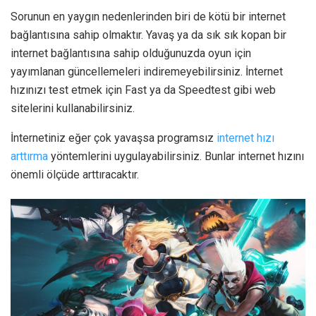
Sorunun en yaygın nedenlerinden biri de kötü bir internet
bağlantısına sahip olmaktır. Yavaş ya da sık sık kopan bir
internet bağlantısına sahip olduğunuzda oyun için
yayımlanan güncellemeleri indiremeyebilirsiniz. İnternet
hızınızı test etmek için Fast ya da Speedtest gibi web
sitelerini kullanabilirsiniz.
İnternetiniz eğer çok yavaşsa programsız
internet hızı
arttırma
yöntemlerini uygulayabilirsiniz. Bunlar internet hızını
önemli ölçüde arttıracaktır.