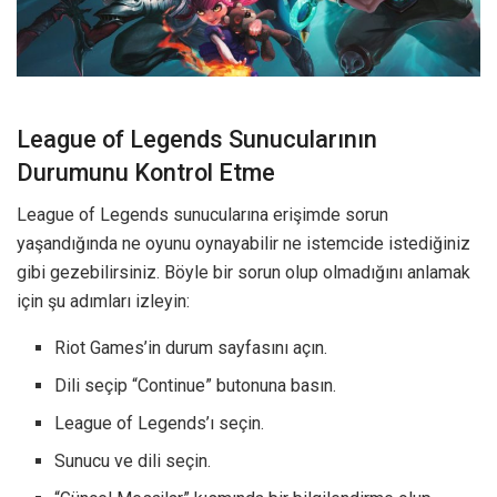
League of Legends Sunucularının
Durumunu Kontrol Etme
League of Legends sunucularına erişimde sorun
yaşandığında ne oyunu oynayabilir ne istemcide istediğiniz
gibi gezebilirsiniz. Böyle bir sorun olup olmadığını anlamak
için şu adımları izleyin:
Riot Games’in durum sayfasını açın.
Dili seçip “Continue” butonuna basın.
League of Legends’ı seçin.
Sunucu ve dili seçin.