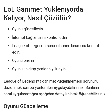
LoL Ganimet Yükleniyorda
Kalıyor, Nasıl Çözülür?
Oyunu güncelleyin.
İnternet bağlantısını kontrol edin.
League of Legends sunucularının durumunu kontrol
edin.
Oyunu onarın.
Oyunu kaldırıp yeniden yükleyin.
League of Legends’ta ganimet yüklenmemesi sorununu
düzeltmek için bu yöntemleri uygulayabilirsiniz. Bunların
nasıl uygulanacağını aşağıdan detaylı olarak öğrenebilirsiniz.
Oyunu Güncelleme