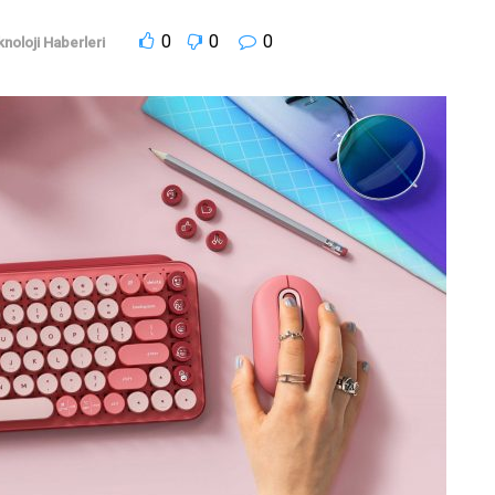
0
0
0
noloji Haberleri