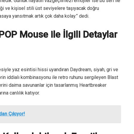
edik. Günlük hayatın vazgeçilmezi emojiler ise bu seri ile
liği ve kişisel stili üst seviyelere taşıyacak doğru
aya yansıtmak artık çok daha kolay.” dedi.
OP Mouse ile İlgili Detaylar
esiyle yaz esintisi hissi uyandıran Daydream, siyah, gri ve
erin iddialı kombinasyonu ile retro ruhunu sergileyen Blast
lerini daima savunanlar için tasarlanmış Heartbreaker
a canlılık katıyor.
an Çıkıyor!