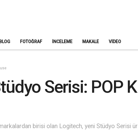
BLOG
FOTOĞRAF
İNCELEME
MAKALE
VIDEO
ouse
Stüdyo Serisi: POP 
n markalardan birisi olan Logitech, yeni Stüdyo Seris