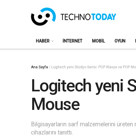
HABER
İNTERNET
MOBIL
OYUN
Ana Sayfa
/
Logitech yeni Stüdyo Serisi: POP Klavye ve POP M
Logitech yeni 
Mouse
Bilgisayarların sarf malzemelerini ürete
cihazlarını tanıttı.