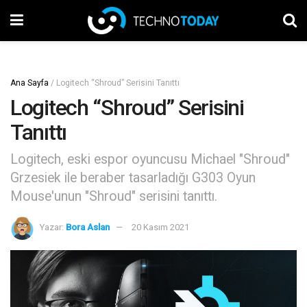
Ana Sayfa
/
Logitech “Shroud” Serisini Tanıttı
Logitech “Shroud” Serisini
Tanıttı
Logitech, eski espor oyuncusu Michael "Shroud"
Grzesiek ile beraber tasarladığı G303 Oyun
Mouse'unun "Shroud" serisini tanıttı.
Yazar:
Bora Aslan
20 Kasım 2021