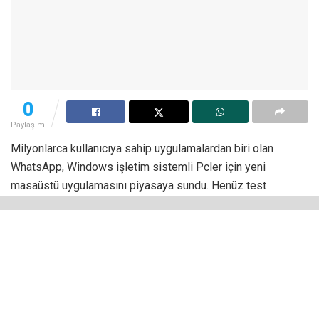
0
Paylaşım
Milyonlarca kullanıcıya sahip uygulamalardan biri olan
WhatsApp, Windows işletim sistemli Pcler için yeni
masaüstü uygulamasını piyasaya sundu. Henüz test
bölümünü tamamlamayan WhatsApp’ın beta sürümü,
Microsoft Store’da yayınlandı.
Microsoft’un geliştirdiği Evrensel Windows Platformu
(UWP) bir uygulama mimarisi. Bu mimari ile uygulamaların,
Windows 10, Windows 11, Xbox One gibi farklı
platformlarda çalışması sağlanıyor. Sonuç olarak WhatsApp