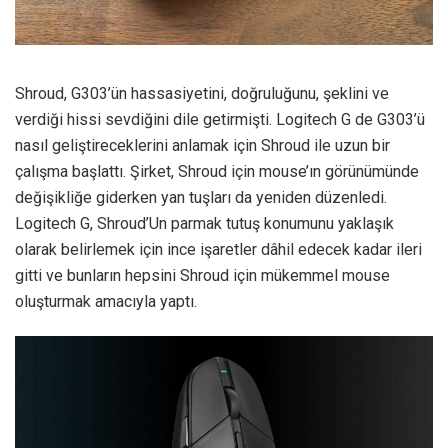
Shroud, G303’ün hassasiyetini, doğruluğunu, şeklini ve
verdiği hissi sevdiğini dile getirmişti. Logitech G de G303’ü
nasıl geliştireceklerini anlamak için Shroud ile uzun bir
çalışma başlattı. Şirket, Shroud için mouse’ın görünümünde
değişikliğe giderken yan tuşları da yeniden düzenledi.
Logitech G, Shroud’Un parmak tutuş konumunu yaklaşık
olarak belirlemek için ince işaretler dâhil edecek kadar ileri
gitti ve bunların hepsini Shroud için mükemmel mouse
oluşturmak amacıyla yaptı.