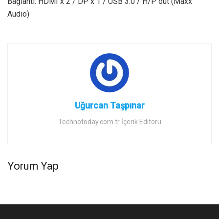
Bağlantı: HDMI x 2 / DP x 1 / USB 3.0 / H/P out (Maxx
Audio)
Uğurcan Taşpınar
Technotoday.com.tr İçerik Editörü
Yorum Yap