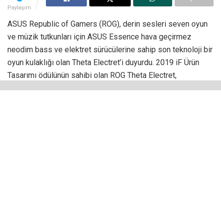
Paylaşım
ASUS Republic of Gamers (ROG), derin sesleri seven oyun
ve müzik tutkunları için ASUS Essence hava geçirmez
neodim bass ve elektret sürücülerine sahip son teknoloji bir
oyun kulaklığı olan Theta Electret’i duyurdu. 2019 iF Ürün
Tasarımı ödülünün sahibi olan ROG Theta Electret,
olağanüstü kaliteye ve ergonomik bir tasarıma sahip
olmasıyla göze çarpıyor. PC, Mac, oyun konsolları, Nintendo
Switch ve cep telefonları gibi birçok platformu destekleyen
ROG Theta Electret, DAC ve amplifikatörlerle eşleştirilebilir
yapısıyla, müzik, film ve oyunların keyfini yüksek ses
kalitesiyle çıkartmaya imkân tanıyor.
Asus Theta Electret: Gerçek ses,
Gerçek Oyun!
Hem ses tutkunları hem de oyuncular için tasarlanan ROG