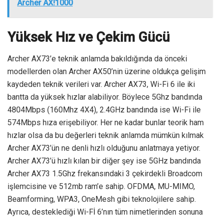
Archer AX!1000
Yüksek Hız ve Çekim Gücü
Archer AX73’e teknik anlamda bakıldığında da önceki
modellerden olan Archer AX50’nin üzerine oldukça gelişim
kaydeden teknik verileri var. Archer AX73, Wi-Fi 6 ile iki
bantta da yüksek hızlar alabiliyor. Böylece 5Ghz bandında
4804Mbps (160Mhz 4X4), 2.4GHz bandında ise Wi-Fi ile
574Mbps hıza erişebiliyor. Her ne kadar bunlar teorik ham
hızlar olsa da bu değerleri teknik anlamda mümkün kılmak
Archer AX73’ün ne denli hızlı olduğunu anlatmaya yetiyor.
Archer AX73’ü hızlı kılan bir diğer şey ise 5GHz bandında
Archer AX73 1.5Ghz frekansındaki 3 çekirdekli Broadcom
işlemcisine ve 512mb ram’e sahip. OFDMA, MU-MIMO,
Beamforming, WPA3, OneMesh gibi teknolojilere sahip.
Ayrıca, desteklediği Wi-Fİ 6’nın tüm nimetlerinden sonuna