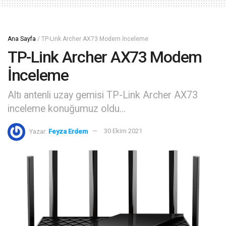
Ana Sayfa
/
TP-Link Archer AX73 Modem İnceleme
TP-Link Archer AX73 Modem
İnceleme
Altı antenli uzay gemisi TP-Link Archer AX73
inceleme konuğumuz oldu…
Yazar:
Feyza Erdem
30 Ekim 2021