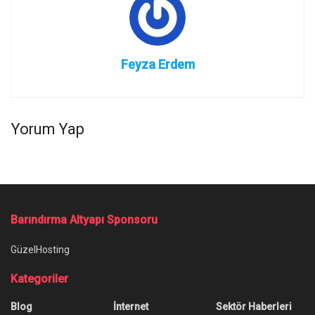
Feyza Erdem
Yorum Yap
Barındırma Altyapı Sponsoru
GüzelHosting
Kategoriler
Blog
İnternet
Sektör Haberleri