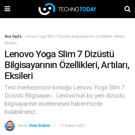
Ana Sayfa
/
Lenovo Yoga Slim 7 Dizüstü Bilgisayarının Özellikleri, Artıları,
Eksileri
Lenovo Yoga Slim 7 Dizüstü
Bilgisayarının Özellikleri, Artıları,
Eksileri
Test merkezimizin konuğu Lenovo Yoga Slim 7
Dizüstü Bilgisayarı... Lenovo'nun bu yeni dizüstü
bilgisayarının incelemesini haberimizde
bulabilirsiniz.
Yazar:
Onur Erdem
11 Kasım 2021