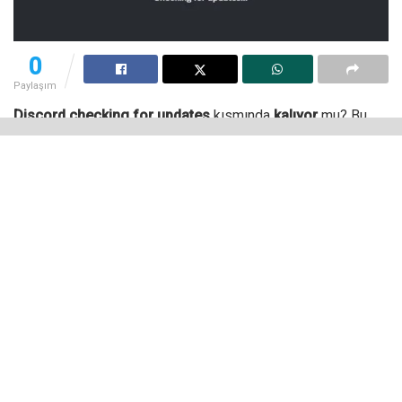
0
Paylaşım
Discord checking for updates
kısmında
kalıyor
mu? Bu
yaygın olarak karşılaşılan sorun özellikle Discord
uygulamasını arkadaşları ile iletişime geçmek için düzenli
olarak kullananlar için son derece sinir bozucu olabilir.
Neyse ki bu çözmek için başvurabileceğiniz birkaç basit
çözüm yolu bulunuyor. Bu rehberde Discord’un tekrardan
sorunsuz bir şekilde çalışmasını sağlamak için hangi
yöntemleri uygulayabileceğinizi sizinle paylaşacağız.
Discord Neden Güncelleme
Ekranında Kalıyor?