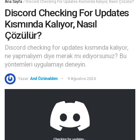
Ana Sayfa
/
Discord Checking For Updates Kısmında Kalıyor, Nasıl Çözülür?
Discord Checking For Updates
Kısmında Kalıyor, Nasıl
Çözülür?
Discord checking for updates kısmında kalıyor,
ne yapmalıyım diye merak mı ediyorsunuz? Bu
yöntemleri uygulamayı deneyin.
Yazar:
Anıl Özünaldım
9 Ağustos 2024