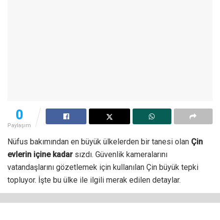
0
Paylaşım
Nüfus bakımından en büyük ülkelerden bir tanesi olan
Çin
evlerin içine kadar
sızdı. Güvenlik kameralarını
vatandaşlarını gözetlemek için kullanılan Çin büyük tepki
topluyor. İşte bu ülke ile ilgili merak edilen detaylar.
Dünya genelinde büyük tartışmalara neden olan hükümet
politikaları her yerde kendisini gösteriyor. Bazı ülkelerde