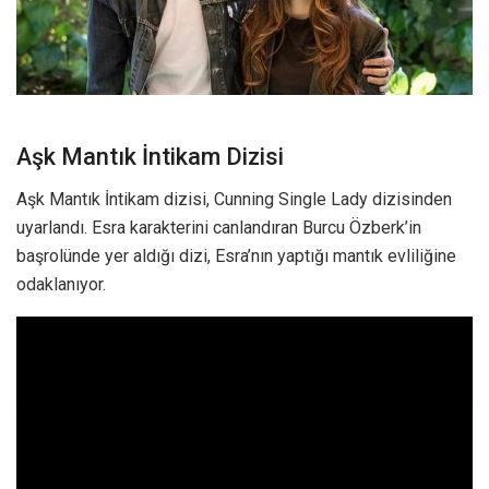
Aşk Mantık İntikam Dizisi
Aşk Mantık İntikam dizisi, Cunning Single Lady dizisinden
uyarlandı. Esra karakterini canlandıran Burcu Özberk’in
başrolünde yer aldığı dizi, Esra’nın yaptığı mantık evliliğine
odaklanıyor.
İlginizi çekebilir;
Yandex Disk Dosya Engellendi
Hatası Nasıl Çözülür?