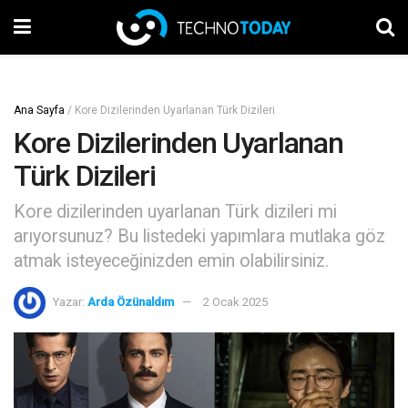
Ana Sayfa
/
Kore Dizilerinden Uyarlanan Türk Dizileri
Kore Dizilerinden Uyarlanan
Türk Dizileri
Kore dizilerinden uyarlanan Türk dizileri mi
arıyorsunuz? Bu listedeki yapımlara mutlaka göz
atmak isteyeceğinizden emin olabilirsiniz.
Yazar:
Arda Özünaldım
2 Ocak 2025