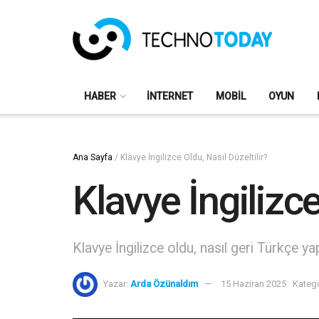
HABER
İNTERNET
MOBIL
OYUN
Ana Sayfa
/
Klavye İngilizce Oldu, Nasıl Düzeltilir?
Klavye İngilizce
Klavye İngilizce oldu, nasıl geri Türkçe ya
Yazar:
Arda Özünaldım
15 Haziran 2025
Katego