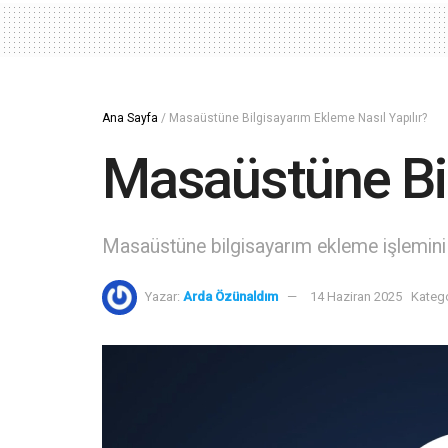
Ana Sayfa
/
Masaüstüne Bilgisayarım Ekleme Nasıl Yapılır?
Masaüstüne Bil
Masaüstüne bilgisayarım ekleme işlemini 
Yazar:
Arda Özünaldım
14 Haziran 2025
Katego