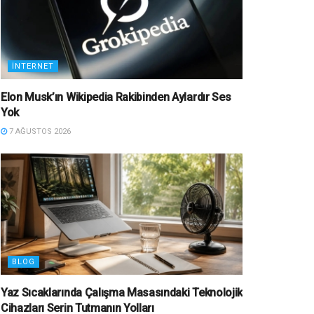
İNTERNET
Elon Musk’ın Wikipedia Rakibinden Aylardır Ses
Yok
7 AĞUSTOS 2026
BLOG
Yaz Sıcaklarında Çalışma Masasındaki Teknolojik
Cihazları Serin Tutmanın Yolları