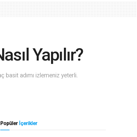
sıl Yapılır?
 basit adımı izlemeniz yeterli.
Popüler
İçerikler