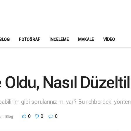
BLOG
FOTOĞRAF
İNCELEME
MAKALE
VIDEO
 Oldu, Nasıl Düzeltil
pabilirim gibi sorularınız mı var? Bu rehberdeki yönteml
0
0
0
ri:
Blog