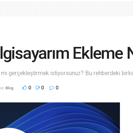
gisayarım Ekleme Na
mi gerçekleştirmek istiyorsunuz? Bu rehberdeki birkaç
0
0
0
ri:
Blog